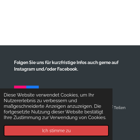
Folgen Sie uns für kurzfristige Infos auch gerne auf
Instagram und/oder Facebook.
I
F
Diese Website verwendet Cookies, um Ihr
n
a
Nutzererlebnis zu verbessern und
s
c
maßgeschneiderte Anzeigen anzuzeigen. Die
Teilen
t
e
fortgesetzte Nutzung dieser Website bestätigt
© 2025 TSG 1886 Albisheim e.V.
a
b
Ihre Zustimmung zur Verwendung von Cookies.
g
o
Mit Unterstützung von
Webador
r
o
Ich stimme zu
a
k
m